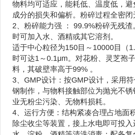
物料均可适应，能耗低、温度低，避
成分的损失和偏析。粉碎过程全密闭
2、粉碎能力强 ： 99.9%粉碎无
时可加入水、酒精或其它溶剂。
适于中心粒径为150目～10000目（
时可达1～0.1μm。对花粉、灵芝
料，其破壁率高于99% 。
3、GMP设计：按GMP设计，采用
钢制作，与物料接触部位为抛光不锈
业无粉尘污染、无物料损耗。
4、运行方便：结构紧凑合理占地面
除尘收尘等装置，接上水电即可投入
水、淀粉、酒精等清洗消毒；配备复