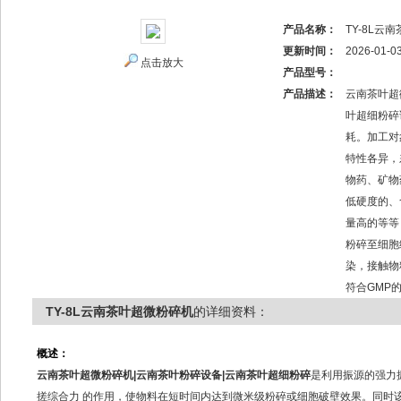
产品名称：
TY-8L云
更新时间：
2026-01-0
点击放大
产品型号：
产品描述：
云南茶叶超
叶超细粉碎
耗。加工对
特性各异，
物药、矿物
低硬度的、
量高的等等
粉碎至细胞
染，接触物
符合GMP
TY-8L云南茶叶超微粉碎机
的详细资料：
概述：
云南茶叶超微粉碎机|云南茶叶粉碎设备|云南茶叶超细粉碎
是利用振源的强力
搓综合力 的作用，使物料在短时间内达到微米级粉碎或细胞破壁效果。同时