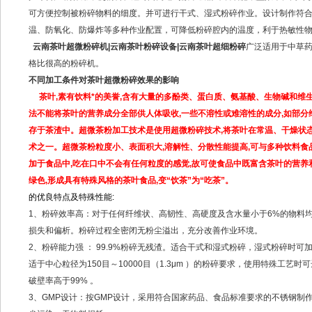
可方便控制被粉碎物料的细度。并可进行干式、湿式粉碎作业。设计制作符合
温、防氧化、防爆炸等多种作业配置，可降低粉碎腔内的温度，利于热敏性
云南茶叶超微粉碎机|云南茶叶粉碎设备|云南茶叶超细粉碎
广泛适用于中草
格比很高的粉碎机。
不同加工条件对茶叶超微粉碎效果的影响
茶叶,素有饮料*的美誉,含有大量的多酚类、蛋白质、氨基酸、生物碱和
法不能将茶叶的营养成分全部供人体吸收,一些不溶性或难溶性的成分,如部
存于茶渣中。超微茶粉加工技术是使用超微粉碎技术,将茶叶在常温、干燥状态
术之一。超微茶粉粒度小、表面积大,溶解性、分散性能提高,可与多种饮料食
加于食品中,吃在口中不会有任何粒度的感觉,故可使食品中既富含茶叶的营养
绿色,形成具有特殊风格的茶叶食品,变“饮茶”为“吃茶”。
的优良特点及特殊性能:
1、粉碎效率高：对于任何纤维状、高韧性、高硬度及含水量小于6%的物料
损失和偏析。粉碎过程全密闭无粉尘溢出，充分改善作业环境。
2、粉碎能力强 ： 99.9%粉碎无残渣。适合干式和湿式粉碎，湿式粉碎时
适于中心粒径为150目～10000目（1.3μm ）的粉碎要求，使用特殊工艺
破壁率高于99% 。
3、GMP设计：按GMP设计，采用符合国家药品、食品标准要求的不锈钢