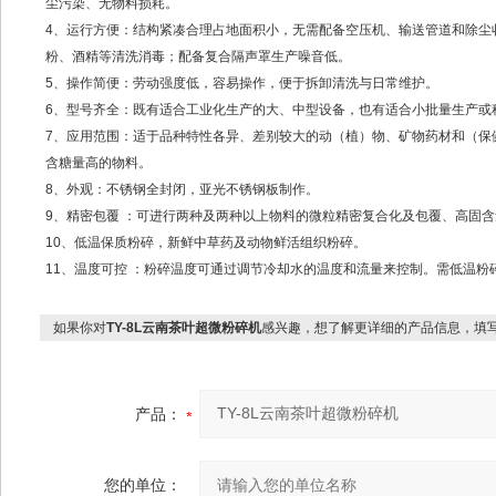
尘污染、无物料损耗。
4、运行方便：结构紧凑合理占地面积小，无需配备空压机、输送管道和除尘
粉、酒精等清洗消毒；配备复合隔声罩生产噪音低。
5、操作简便：劳动强度低，容易操作，便于拆卸清洗与日常维护。
6、型号齐全：既有适合工业化生产的大、中型设备，也有适合小批量生产或
7、应用范围：适于品种特性各异、差别较大的动（植）物、矿物药材和（保
含糖量高的物料。
8、外观：不锈钢全封闭，亚光不锈钢板制作。
9、精密包覆 ：可进行两种及两种以上物料的微粒精密复合化及包覆、高固含
10、低温保质粉碎，新鲜中草药及动物鲜活组织粉碎。
11、温度可控 ：粉碎温度可通过调节冷却水的温度和流量来控制。需低温粉碎
如果你对
TY-8L云南茶叶超微粉碎机
感兴趣，想了解更详细的产品信息，填
产品：
您的单位：