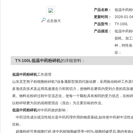
产品名称：
低温中药粉
更新时间：
2026-01-0
点击放大
产品型号：
TY-100L
产品描述：
低温中药粉
损耗。加工
种，特性各
应；
TY-100L低温中药粉碎机
的详细资料：
低温中药粉碎机
工作原理
山东灵芝孢子粉细胞粉碎机?设备属新型第四代振动磨，采用振动粉碎工作原
多项优良技术及运用高速撞击力和剪切力，使物料在磨筒内受到介质的高加
果。物料在粉碎过程中呈流态化，使每一个颗粒具有相同的受力状态，在粉
以粉碎研磨为目的或精密混合（混合）为主要目标的作业。
低温中药粉碎机
对中药药效的影响：
中药活性成分或活性组分是中药药理作用的物质基础,如何使中药材中活性成
目标。
超微粉碎可将细胞打碎,使中药材细胞破壁率>95%,细胞经破壁后,胞内有