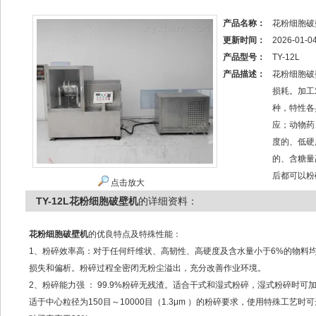
产品名称：
花粉细胞破
更新时间：
2026-01-0
产品型号：
TY-12L
产品描述：
花粉细胞破
损耗。加工
种，特性各
应；动物药
度的、低硬
的、含糖量
后都可以粉
点击放大
TY-12L花粉细胞破壁机
的详细资料：
花粉细胞破壁机
的优良特点及特殊性能：
1、粉碎效率高：对于任何纤维状、高韧性、高硬度及含水量小于6%的物料
损失和偏析。粉碎过程全密闭无粉尘溢出，充分改善作业环境。
2、粉碎能力强 ： 99.9%粉碎无残渣。适合干式和湿式粉碎，湿式粉碎时
适于中心粒径为150目～10000目（1.3μm ）的粉碎要求，使用特殊工艺