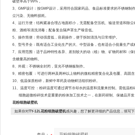
破壁率高于99% 。
3、GMP设计：按GMP设计，采用符合国家药品、食品标准要求的不锈钢
尘污染、无物料损耗。
4、运行方便：结构紧凑合理占地面积小，无需配备空压机、输送管道和除尘
粉、酒精等清洗消毒；配备复合隔声罩生产噪音低。
5、操作简便：劳动强度低，容易操作，便于拆卸清洗与日常维护。
6、型号齐全：既有适合工业化生产的大、中型设备，也有适合小批量生产或
7、应用范围：适于品种特性各异、差别较大的动（植）物、矿物药材和（保
含糖量高的物料。
8、外观：不锈钢全封闭，亚光不锈钢板制作。
9、精密包覆 ：可进行两种及两种以上物料的微粒精密复合化及包覆、高固含
10、低温保质粉碎，新鲜中草药及动物鲜活组织粉碎。
11、温度可控 ：粉碎温度可通过调节冷却水的温度和流量来控制。需低温粉碎
细胞超微粉碎技术是重要的粉体加工技术之一，在新药研制、保健品开发
花粉细胞破壁机
如果你对
TY-12L花粉细胞破壁机
感兴趣，想了解更详细的产品信息，填写下
产品：