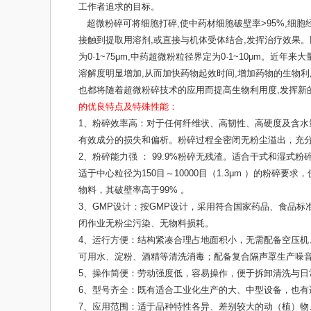
工作者追求的目标。
超微粉碎可将细胞打碎,使中药材细胞破壁率>95%,细胞
接触到提取用溶剂,或直接与机体受体结合,发挥治疗效果。
为0·1~75μm,中药超微粉粒径界定为0·1~10μm。
溶解度明显增加,从而加快药物起效时间,增加药物的生物
也都将随着超微粉碎技术的应用而提高生物利用度,发挥新
的优良特点及特殊性能：
1、粉碎效率高：对于任何纤维状、高韧性、高硬度及含水
有效成分的损失和偏析。粉碎过程全密闭无粉尘溢出，充
2、粉碎能力强 ： 99.9%粉碎无残渣。适合干式和湿式
适于中心粒径为150目～10000目（1.3μm ）的粉碎
物料，其破壁率高于99% 。
3、GMP设计：按GMP设计，采用符合国家药品、食品
闭作业无粉尘污染、无物料损耗。
4、运行方便：结构紧凑合理占地面积小，无需配备空压
可用水、淀粉、酒精等清洗消毒；配备复合隔声罩生产噪
5、操作简便：劳动强度低，容易操作，便于拆卸清洗与日
6、型号齐全：既有适合工业化生产的大、中型设备，也有
7、应用范围：适于品种特性各异、差别较大的动（植）