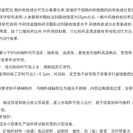
经破壁后,胞内有效成分可充分暴露出来,使储存于细胞内和细胞间的有效成分直
医学研究表明,人体肠胃对颗粒达到吸收细度为15μm左右,一般中药微粉粒径界
近年来大量研究表明,中药经超微粉碎后颗粒达到吸收细度水平,药物有效成分在胃肠道的
利用度。除了口服给药以外,中药局部贴敷、穴位给药及透皮吸收等传统治疗方法
的治疗效果。
量小于6%的物料均可适应，能耗低、温度低，避免发生物料高温氧化、变质和
分改善作业环境。
粉碎，湿式粉碎时可加入水、酒精或其它溶剂。
要求，使用特殊工艺时可达1～0.1μm。对花粉、灵芝孢子粉等孢子类要求打破细胞壁
标准要求的不锈钢制作，与物料接触部位为抛光不锈钢，内部边角圆弧过度，全密
机、输送管道和除尘收尘等装置，接上水电即可投入运行。易于组装拆卸与换料
音低。
常维护。
适合小批量生产或科研试验所需的小型设备。
物、矿物药材和（保健）食品原料，如韧性、脆性、高（低）硬度、含纤维量大