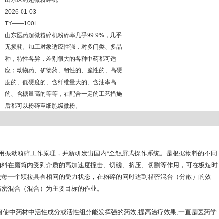
山东医药超微粉碎机
2026-01-03
TY——100L
山东医药超微粉碎机粉碎率几乎99.9%，几乎
无损耗。加工对象适应性强，对多门类、多品
种，特性各异，差别很大的各种中药都可适
应；动物药、矿物药、韧性的、脆性的、高硬
度的、低硬度的、含纤维量大的、含油率高
的、含糖量高的等等，在配合一定的工艺措施
后都可以粉碎至细胞级微粉。
用振动粉碎工作原理，并新研发出国内*全触屏式操作系统。是根据物料的不同
物料在磨筒内受到介质的高加速度撞击、切磋、挤压、切割等作用，可在极短时
使每一个颗粒具有相同的受力状态，在粉碎的同时达到精密混合（分散）的效
精密混合（混合）为主要目标的作业。
使中药材中活性成分或活性组分能发挥强的药效,提高治疗效果,一直是医药学