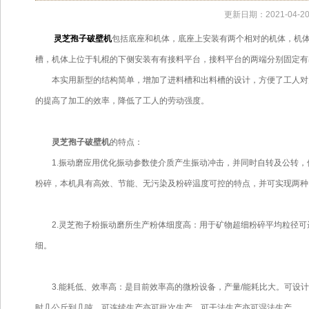
更新日期：2021-04-2
灵芝孢子破壁机
包括底座和机体，底座上安装有两个相对的机体，机
槽，机体上位于轧棍的下侧安装有有接料平台，接料平台的两端分别固定有
本实用新型的结构简单，增加了进料槽和出料槽的设计，方便了工人对灵
的提高了加工的效率，降低了工人的劳动强度。
灵芝孢子破壁机
的特点：
1.振动磨应用优化振动参数使介质产生振动冲击，并同时自转及公转，
粉碎，本机具有高效、节能、无污染及粉碎温度可控的特点，并可实现两种
2.灵芝孢子粉振动磨所生产粉体细度高：用于矿物超细粉碎平均粒径可
细。
3.能耗低、效率高：是目前效率高的微粉设备，产量/能耗比大。可设计
时几公斤到几吨，可连续生产亦可批次生产，可干法生产亦可湿法生产。