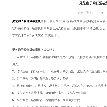
灵芝孢子粉低温破
更新日期：2019-09-1
灵芝孢子粉低温破壁机
是利用震动.研磨.剪切的形式来实现物料超微粉碎的
物料由物料罐，经磨机的高频震动流入粉碎室，经研磨棒的研磨.滚压.剪
室更保证了物料的无污染.无泄漏.*性。
灵芝孢子粉低温破壁机
的设备特征
1、安全性强：与物料接触的部位均为抛光不锈钢，其材质为食品机械通用
混入。
2、洁净卫生：内外面平滑、一机多用、减少污染、减轻洗净作业负担；粉
3、采用复合（透明）隔声罩，噪音大大降低。
4、易拆卸(组装）、易清洗、易换料。可用水、压缩空气、酒精、蒸汽等清
5、操作简便：容量适配、确保物料*排出，操作和换料简便。
6、维护方便：结构紧凑、占地面积小，维修养护方便。