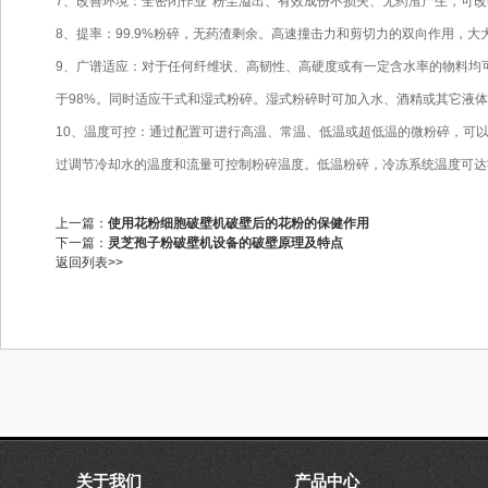
7、改善环境：全密闭作业*粉尘溢出、有效成份不损失、无药渣产生，可
8、提率：99.9%粉碎，无药渣剩余。高速撞击力和剪切力的双向作用，
9、广谱适应：对于任何纤维状、高韧性、高硬度或有一定含水率的物料均
于98%。同时适应干式和湿式粉碎。湿式粉碎时可加入水、酒精或其它液
10、温度可控：通过配置可进行高温、常温、低温或超低温的微粉碎，可
过调节冷却水的温度和流量可控制粉碎温度。低温粉碎，冷冻系统温度可达
上一篇：
使用花粉细胞破壁机破壁后的花粉的保健作用
下一篇：
灵芝孢子粉破壁机设备的破壁原理及特点
返回列表>>
关于我们
产品中心