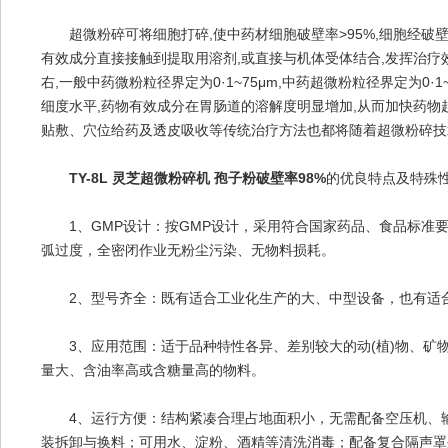
超微粉碎可将细胞打碎,使中药材细胞破壁率>95%,细胞经破壁
有效成分直接接触到提取用溶剂,或直接与机体受体结合,发挥治疗
右,一般中药微粉粒径界定为0·1~75μm,中药超微粉粒径界定为0
细度水平,药物有效成分在胃肠道的溶解度明显增加,从而加快药物
贴敷、穴位给药及透皮吸收等传统治疗方法也都将随着超微粉碎技
TY-8L 灵芝超微粉碎机 孢子粉破壁率98%
的优良特点及特殊
1、GMP设计：按GMP设计，采用符合国家药品、食品标准
弧过度，全密闭作业无粉尘污染、无物料损耗。
2、型号齐全：既有适合工业化生产的大、中型设备，也有适合
3、应用范围：适于品种特性各异、差别较大的动(植)物、矿物药
量大、含油率高或含糖量高的物料。
4、运行方便：结构紧凑合理占地面积小，无需配备空压机、输
装拆卸与换料；可用水、淀粉、酒精等清洗消毒；配备复合隔声罩