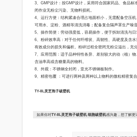
3、GMP设计：按GMP设计，采用符合国家药品、食品
闭作业无粉尘污染、无物料损耗。
4、运行方便：结构紧凑合理占地面积小，无需配备空压
可用水、淀粉、酒精等清洗消毒；配备复合隔声罩生产噪
5、操作简便：劳动强度低，容易操作，便于拆卸清洗与日
6、
粉碎效率高：对于任何纤维状、高韧性、高硬度及含水
有效成分的损失和偏析。粉碎过程全密闭无粉尘溢出，充
7、应用范围：适于品种特性各异、差别较大的动（植）
含油率高或含糖量高的物料。
8、外观：不锈钢全封闭，亚光不锈钢板制作。
9、精密包覆 ：可进行两种及两种以上物料的微粒精密复
TY-8L
灵芝孢子破壁机
如果你对
TY-8L灵芝孢子破壁机 细胞破壁机
感兴趣，想了解更