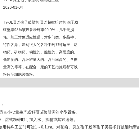
TY-8L灵芝孢子破壁机 细胞破壁机
2026-01-04
TY-8L灵芝孢子破壁机 灵芝超微粉碎机 孢子粉
破壁率98%该设备粉碎率99.9%，几乎无损
耗。加工对象适应性强，对多门类、多品种，
特性各异，差别很大的各种中药都可适应；动
物药、矿物药、韧性的、脆性的、高硬度的、
低硬度的、含纤维量大的、含油率高的、含糖
量高的等等，在配合一定的工艺措施后都可以
粉碎至细胞级微粉。
能：
适合小批量生产或科研试验所需的小型设备。
粉碎，湿式粉碎时可加入水、酒精或其它溶剂。
要求，使用特殊工艺时可达1～0.1μm。对花粉、灵芝孢子粉等孢子类要求打破细胞壁