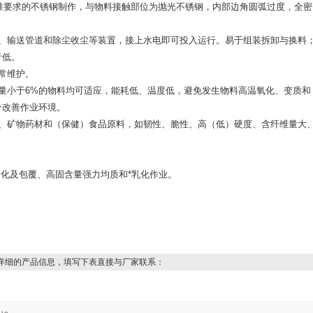
标准要求的不锈钢制作，与物料接触部位为抛光不锈钢，内部边角圆弧过度，全密
机、输送管道和除尘收尘等装置，接上水电即可投入运行。易于组装拆卸与换料
音低。
常维护。
量小于6%的物料均可适应，能耗低、温度低，避免发生物料高温氧化、变质和
分改善作业环境。
物、矿物药材和（保健）食品原料，如韧性、脆性、高（低）硬度、含纤维量大
合化及包覆、高固含量强力均质和*乳化作业。
详细的产品信息，填写下表直接与厂家联系：