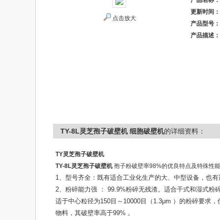
产品名称：
更新时间：
点击放大
产品型号：
产品描述：
TY-8L灵芝孢子破壁机 细胞破壁机
的详细资料：
TY灵芝孢子破壁机
TY-8L灵芝孢子破壁机
孢子粉破壁率98%的优良特点及特殊性
1、
型号齐全：既有适合工业化生产的大、中型设备，也有
2、粉碎能力强 ： 99.9%粉碎无残渣。适合干式和湿式
适于中心粒径为150目～10000目（1.3μm ）的粉碎
物料，其破壁率高于99% 。