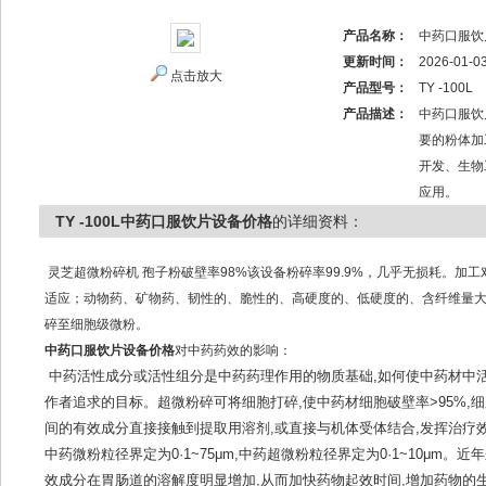
产品名称：
中药口服饮
更新时间：
2026-01-0
点击放大
产品型号：
TY -100L
产品描述：
中药口服饮
要的粉体加
开发、生物
应用。
TY -100L中药口服饮片设备价格
的详细资料：
灵芝超微粉碎机 孢子粉破壁率98%该设备粉碎率99.9%，几乎无损耗。
适应；动物药、矿物药、韧性的、脆性的、高硬度的、低硬度的、含纤维量
碎至细胞级微粉。
中药口服饮片设备价格
对中药药效的影响：
中药活性成分或活性组分是中药药理作用的物质基础,如何使中药材中活
作者追求的目标。超微粉碎可将细胞打碎,使中药材细胞破壁率>95%,
间的有效成分直接接触到提取用溶剂,或直接与机体受体结合,发挥治疗效
中药微粉粒径界定为0·1~75μm,中药超微粉粒径界定为0·1~10μm
效成分在胃肠道的溶解度明显增加,从而加快药物起效时间,增加药物的