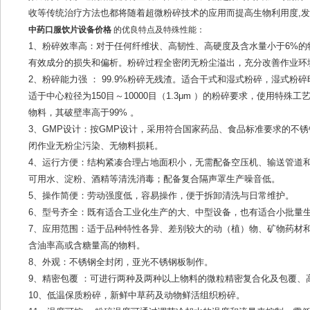
收等传统治疗方法也都将随着超微粉碎技术的应用而提高生物利用度,
中药口服饮片设备价格
的优良特点及特殊性能：
1、粉碎效率高：对于任何纤维状、高韧性、高硬度及含水量小于6%
有效成分的损失和偏析。粉碎过程全密闭无粉尘溢出，充分改善作业环
2、粉碎能力强 ： 99.9%粉碎无残渣。适合干式和湿式粉碎，湿式粉
适于中心粒径为150目～10000目（1.3μm ）的粉碎要求，使用特殊
物料，其破壁率高于99% 。
3、GMP设计：按GMP设计，采用符合国家药品、食品标准要求的不
闭作业无粉尘污染、无物料损耗。
4、运行方便：结构紧凑合理占地面积小，无需配备空压机、输送管道
可用水、淀粉、酒精等清洗消毒；配备复合隔声罩生产噪音低。
5、操作简便：劳动强度低，容易操作，便于拆卸清洗与日常维护。
6、型号齐全：既有适合工业化生产的大、中型设备，也有适合小批量
7、应用范围：适于品种特性各异、差别较大的动（植）物、矿物药材
含油率高或含糖量高的物料。
8、外观：不锈钢全封闭，亚光不锈钢板制作。
9、精密包覆 ：可进行两种及两种以上物料的微粒精密复合化及包覆、
10、低温保质粉碎，新鲜中草药及动物鲜活组织粉碎。