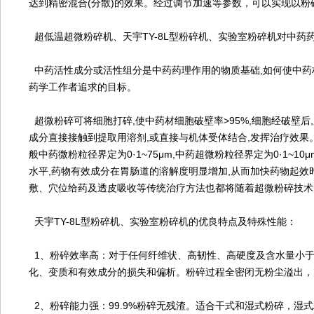
达到精密混合(分散)的效果。经过调节加速等参数，可以实现以粉
超低温超微粉碎机、天宇TY-8L型粉碎机、实验室粉碎机对中药
中药活性成分或活性组分是中药药理作用的物质基础,如何使中药
药学工作者追求的目标。
超微粉碎可将细胞打碎,使中药材细胞破壁率>95%,细胞经破壁
成分直接接触到提取用溶剂,或直接与机体受体结合,发挥治疗效果。
般中药微粉粒径界定为0·1~75μm,中药超微粉粒径界定为0·1~
水平,药物有效成分在胃肠道的溶解度明显增加,从而加快药物起效
敷、穴位给药及透皮吸收等传统治疗方法也都将随着超微粉碎技术
天宇TY-8L型粉碎机、实验室粉碎机的优良特点及特殊性能：
1、粉碎效率高：对于任何纤维状、高韧性、高硬度及含水量小于
化、变质和有效成分的损失和偏析。粉碎过程全密闭无粉尘溢出，
2、粉碎能力强：99.9%粉碎无残渣。适合干式和湿式粉碎，湿