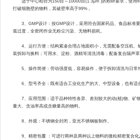
适于中心粒径为150目～10000目(1.3μm )的粉碎要求，使
打破细胞壁的物料，其破壁率高于99% 。
3、GMP设计：按GMP设计，采用符合国家药品、食品标准
弧过度，全密闭作业无粉尘污染、无物料损耗。
4、运行方便：结构紧凑合理占地面积小，无需配备空压机、输
装拆卸与换料；可用水、淀粉、酒精等清洗消毒；配备复合隔声罩
5、操作简便：劳动强度低，容易操作，便于拆卸清洗与日常
6、型号齐全：既有适合工业化生产的大、中型设备，也有适合
7、应用范围：适于品种特性各异、差别较大的动(植)物、矿物药
量大、含油率高或含糖量高的物料。
8、外观：不锈钢全封闭，亚光不锈钢板制作。
9、精密包覆 ：可进行两种及两种以上物料的微粒精密复合化