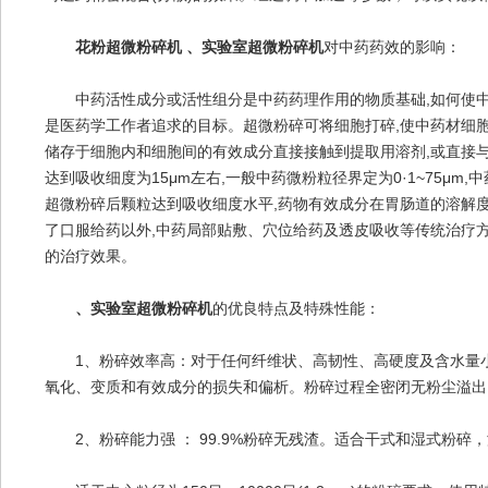
花粉超微粉碎机 、实验室超微粉碎机
对中药药效的影响：
中药活性成分或活性组分是中药药理作用的物质基础,如何使中药
是医药学工作者追求的目标。超微粉碎可将细胞打碎,使中药材细胞破
储存于细胞内和细胞间的有效成分直接接触到提取用溶剂,或直接与
达到吸收细度为15μm左右,一般中药微粉粒径界定为0·1~75μm,
超微粉碎后颗粒达到吸收细度水平,药物有效成分在胃肠道的溶解度
了口服给药以外,中药局部贴敷、穴位给药及透皮吸收等传统治疗
的治疗效果。
、实验室超微粉碎机
的优良特点及特殊性能：
1、粉碎效率高：对于任何纤维状、高韧性、高硬度及含水量小
氧化、变质和有效成分的损失和偏析。粉碎过程全密闭无粉尘溢出
2、粉碎能力强 ： 99.9%粉碎无残渣。适合干式和湿式粉碎