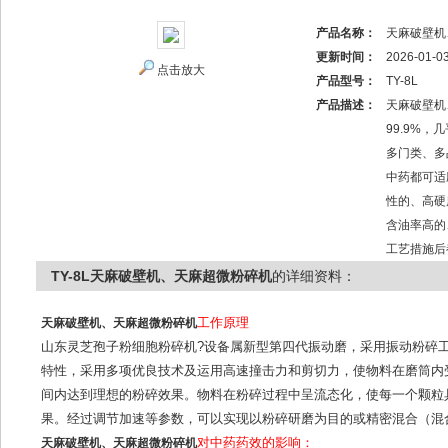
产品名称：
天麻破壁机
更新时间：
2026-01-0
点击放大
产品型号：
TY-8L
产品描述：
天麻破壁机
99.9%
多门类、多
中药都可适
性的、高硬
含油率高的
工艺措施后
TY-8L天麻破壁机、天麻超微粉碎机
的详细资料：
天麻破壁机、天麻超微粉碎机
工作原理
山东灵芝孢子粉细胞粉碎机?设备属新型第四代振动磨，采用振动粉碎
特性，采用多项优良技术及运用高速撞击力和剪切力，使物料在磨筒内
间内达到理想的粉碎效果。物料在粉碎过程中呈流态化，使每一个颗粒
果。经过调节加速等参数，可以实现以粉碎研磨为目的或精密混合（混
天麻破壁机、天麻超微粉碎机
对中药药效的影响：