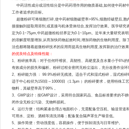
中药活性成分或活性组分是中药药理作用的物质基础,如何使中药材中
工作者追求的目标。
超微粉碎可将细胞打碎,使中药材细胞破壁率>95%,细胞经破壁后,
接接触到提取用溶剂,或直接与机体受体结合,发挥治疗效果。医学研究表
定为0·1~75μm,中药超微粉粒径界定为0·1~10μm。近年来大量研
的溶解度明显增加,从而加快药物起效时间,增加药物的生物利用度。除
法也都将随着超微粉碎技术的应用而提高生物利用度,发挥新的治疗效
的优良特点及特殊性能：
1、粉碎效率高：对于任何纤维状、高韧性、高硬度及含水量小于6%
有效成分的损失和偏析。粉碎过程全密闭无粉尘溢出，充分改善作业环
2、粉碎能力强 ： 99.9%粉碎无残渣。适合干式和湿式粉碎，湿式粉
适于中心粒径为150目～10000目（1.3μm ）的粉碎要求，使用特殊
物料，其破壁率高于99% 。
3、GMP设计：按GMP设计，采用符合国家药品、食品标准要求的不
闭作业无粉尘污染、无物料损耗。
4、运行方便：结构紧凑合理占地面积小，无需配备空压机、输送管道
可用水、淀粉、酒精等清洗消毒；配备复合隔声罩生产噪音低。
5、操作简便：劳动强度低，容易操作，便于拆卸清洗与日常维护。