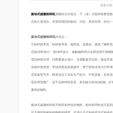
更新日期：2
振动式超微粉碎机
系翻转式分批次，干（湿）式粉碎研磨混炼
态的介质混合，并受到强烈的振动、冲击、剪切作用，经过一
振动式超微粉碎机
的优点：
①粉碎效率高：粉碎效率高、能耗低、温度低，避免了物料高
②按GMP设计：按GMP设计，接触物料部分全部采用不锈
③结构更合理：结构紧凑占地小，无需配备空压机、输送管道
④操作更简便：劳动强度低容易操作，便于拆卸清洗与日常维
⑤设备型号齐：既有适合工业化生产的大、中型设备，也有适
⑥应用范围广：适于品种特性各异、差别较大的动(植)物、矿
量高的物料。
振动式超微粉碎机可粉碎多种混合物料，粉碎的同时也可起到
可方便控制被粉碎物料的细度。可进行干式粉碎或湿式粉碎作