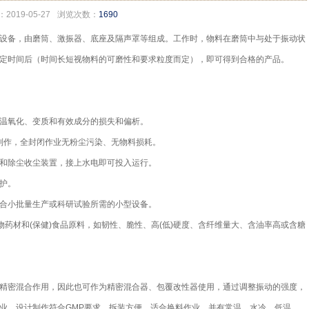
019-05-27
浏览次数：
1690
设备，由磨筒、激振器、底座及隔声罩等组成。工作时，物料在磨筒中与处于振动状
定时间后（时间长短视物料的可磨性和要求粒度而定），即可得到合格的产品。
温氧化、变质和有效成分的损失和偏析。
钢制作，全封闭作业无粉尘污染、无物料损耗。
和除尘收尘装置，接上水电即可投入运行。
护。
合小批量生产或科研试验所需的小型设备。
物药材和(保健)食品原料，如韧性、脆性、高(低)硬度、含纤维量大、含油率高或含糖
精密混合作用，因此也可作为精密混合器、包覆改性器使用，通过调整振动的强度，
业。设计制作符合GMP要求，拆装方便，适合换料作业。并有常温、水冷、低温、